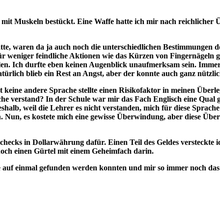
 mit Muskeln bestückt. Eine Waffe hatte ich mir nach reichlicher 
e, waren da ja auch noch die unterschiedlichen Bestimmungen der
ür weniger feindliche Aktionen wie das Kürzen von Fingernägeln g
len. Ich durfte eben keinen Augenblick unaufmerksam sein. Immer
rlich blieb ein Rest an Angst, aber der konnte auch ganz nützlich s
t keine andere Sprache stellte einen Risikofaktor in meinen Überleg
che verstand? In der Schule war mir das Fach Englisch eine Qual 
alb, weil die Lehrer es nicht verstanden, mich für diese Sprache z
 Nun, es kostete mich eine gewisse Überwindung, aber diese Über
‑Schecks in Dollarwährung dafür. Einen Teil des Geldes versteckte 
noch einen Gürtel mit einem Geheimfach darin.
e auf einmal gefunden werden konnten und mir so immer noch das e