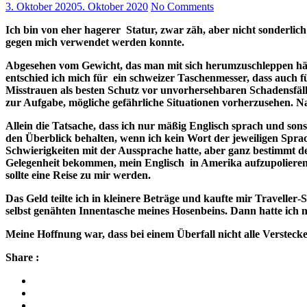
3. Oktober 2020
5. Oktober 2020
No Comments
Ich bin von eher hagerer Statur, zwar zäh, aber nicht sonderlich
gegen mich verwendet werden konnte.
Abgesehen vom Gewicht, das man mit sich herumzuschleppen hätt
entschied ich mich für ein schweizer Taschenmesser, dass auch f
Misstrauen als besten Schutz vor unvorhersehbaren Schadensfäl
zur Aufgabe, mögliche gefährliche Situationen vorherzusehen. Natü
Allein die Tatsache, dass ich nur mäßig Englisch sprach und sons
den Überblick behalten, wenn ich kein Wort der jeweiligen Spra
Schwierigkeiten mit der Aussprache hatte, aber ganz bestimmt desh
Gelegenheit bekommen, mein Englisch in Amerika aufzupolieren.
sollte eine Reise zu mir werden.
Das Geld teilte ich in kleinere Beträge und kaufte mir Traveller
selbst genähten Innentasche meines Hosenbeins. Dann hatte ich 
Meine Hoffnung war, dass bei einem Überfall nicht alle Versteck
Share :