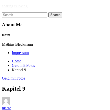
Skip
sharing is loving
to
Search
content
for:
About Me
matze
Mathias Bleckmann
Impressum
Home
Geld mit Fotos
Kapitel 9
Geld mit Fotos
Kapitel 9
matze