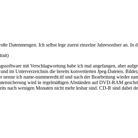
oße Datenmengen. Ich selbst lege zuerst einzelne Jahresordner an. In 
rait)
rungssoftware mit Verschlagwortung habe ich mal angefangen, aber auf
 und im Unterverzeichnis die bereits konvertierten Jpeg-Dateien. Bild
r nenne ich name-nummeredit.tif und nach der Bearbeitung wieder na
ere Datensicherung wird in regelmäßigen Abständen auf DVD-RAM gesc
ts nach wenigen Monaten nicht mehr lesbar sind. CD-R sind dabei deutl