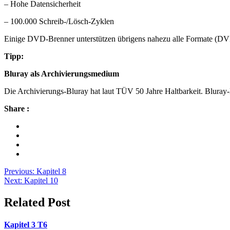
– Hohe Datensicherheit
– 100.000 Schreib-/Lösch-Zyklen
Einige DVD-Brenner unterstützen übrigens nahezu alle Formate 
Tipp:
Bluray als Archivierungsmedium
Die Archivierungs-Bluray hat laut TÜV 50 Jahre Haltbarkeit. Bluray
Share :
Beitragsnavigation
Previous:
Kapitel 8
Next:
Kapitel 10
Related Post
Kapitel 3 T6