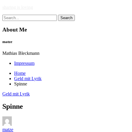
Skip
sharing is loving
to
Search
content
for:
About Me
matze
Mathias Bleckmann
Impressum
Home
Geld mit Lyrik
Spinne
Geld mit Lyrik
Spinne
matze