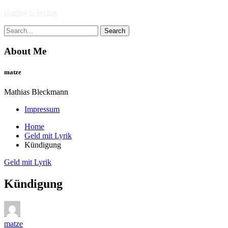
Skip
sharing is loving
to
Search
content
for:
About Me
matze
Mathias Bleckmann
Impressum
Home
Geld mit Lyrik
Kündigung
Geld mit Lyrik
Kündigung
matze